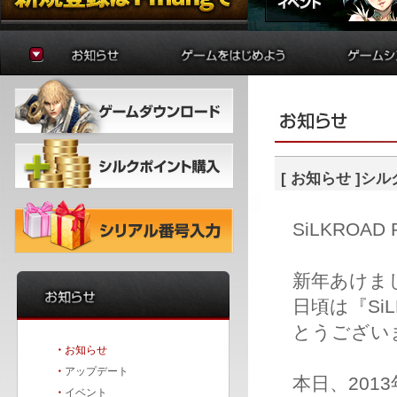
お知らせ
ゲームの準備
貿易
アップデート
はじめに
制作
イベント
初心者ガイド
学院
冒険者ガイド
錬金術
バトルア
ダンジョ
[お知らせ]シル
要塞戦
SiLKROA
新年あけま
日頃は『SiL
とうござい
・
お知らせ
・
アップデート
本日、201
・
イベント