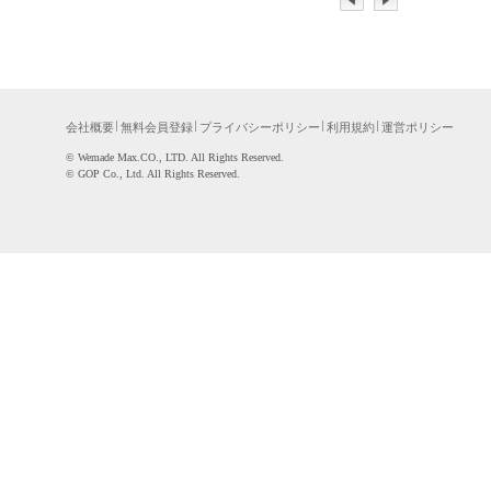
会社概要
無料会員登録
プライバシーポリシー
利用規約
運営ポリシー
©WemadeMax.CO.,LTD.AllRightsReserved.
©GOPCo.,Ltd.AllRightsReserved.