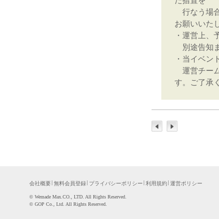
行なう場合
お願いいた
・運営上、
別途告知ま
・当イベン
運営チーム
す。ご了承
会社概要
無料会員登録
プライバシーポリシー
利用規約
運営ポリシー
©WemadeMax.CO.,LTD.AllRightsReserved.
©GOPCo.,Ltd.AllRightsReserved.