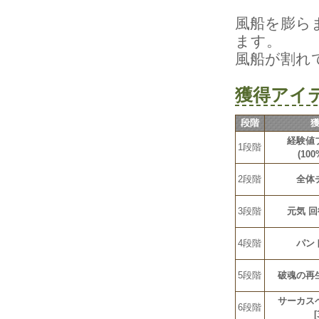
風船を膨ら
ます。
風船が割れ
獲得アイ
段階
経験値
1段階
(10
2段階
全体
3段階
元気回
4段階
パン
5段階
破魂の再
サーカス
6段階
[