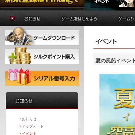
お知らせ
ゲームの準備
貿易
アップデート
はじめに
制作
イベント
初心者ガイド
学院
冒険者ガイド
錬金術
バトルア
ダンジョ
夏の風船イベント
要塞戦
・
お知らせ
・
アップデート
・
イベント