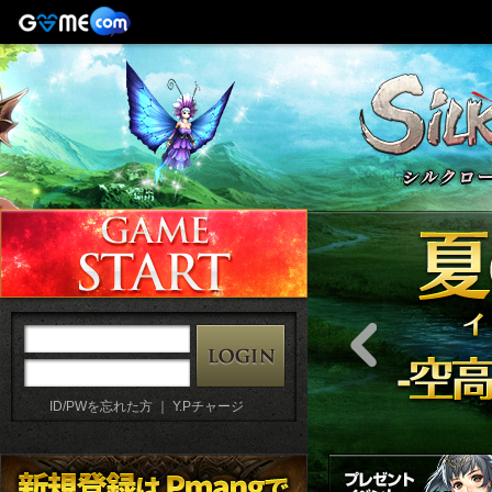
ID/PWを忘れた方
｜
Y.Pチャージ