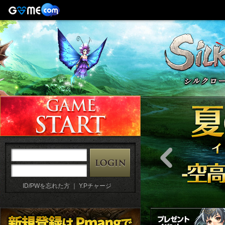
ID/PWを忘れた方
｜
Y.Pチャージ