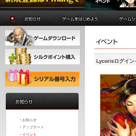
お知らせ
ゲームの準備
貿易
アップデート
はじめに
制作
イベント
初心者ガイド
学院
冒険者ガイド
錬金術
バトルア
ダンジョ
Lycorisログイ
要塞戦
・
お知らせ
・
アップデート
・
イベント