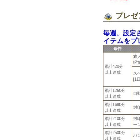
プレゼ
毎週、設定
イテムをプ
条件
旅
呪文
累計420分
以上達成
ス
[1日
累計1260分
自動
以上達成
累計1680分
封
以上達成
累計2100分
封
以上達成
ー
累計2500分
パ
以上達成