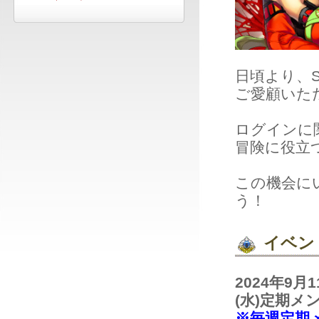
日頃より、SiL
ご愛顧いた
ログインに
冒険に役立
この機会に
う！
イベン
2024年9
(水)定期メ
※毎週定期