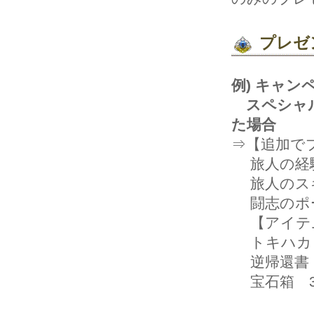
プレゼ
例)キャン
スペシャル
た場合
⇒【追加で
旅人の経験
旅人のスキ
闘志のポ
【アイテム
トキハカリ
逆帰還書
宝石箱3