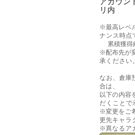
アカウン
リ内
※最高レベル
ナンス時点
累積獲得経
※配布先が
承ください
なお、倉庫
合は、
以下の内容
だくことで
※変更をご
更先キャラ
※異なるア