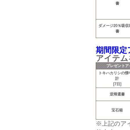
書
ダメージ20％吸収
書
期間限定
アイテム
プレゼントア
トキハカリシの懐
計
[7日]
逆帰還書
宝石箱
※上記のア