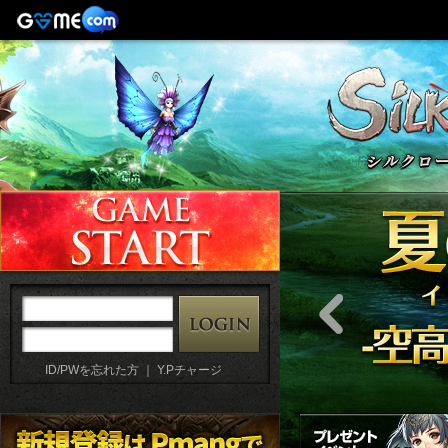
ID/PWを忘れた方
｜
Y.Pチャージ