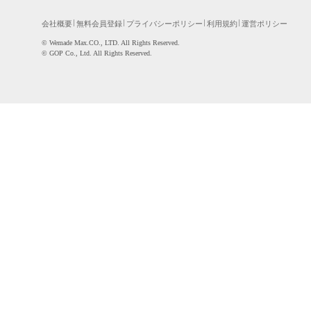
会社概要
無料会員登録
プライバシーポリシー
利用規約
運営ポリシー
©WemadeMax.CO.,LTD.AllRightsReserved.
©GOPCo.,Ltd.AllRightsReserved.