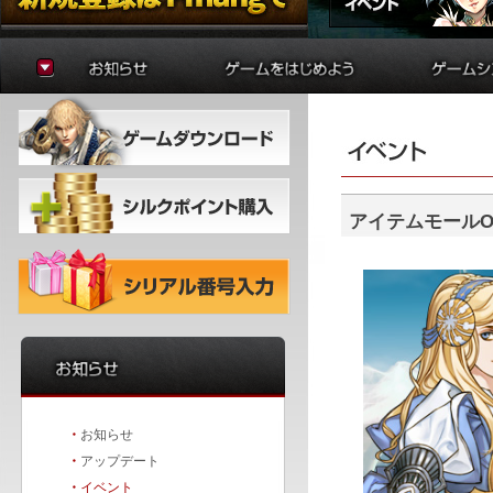
お知らせ
ゲームの準備
貿易
アップデート
はじめに
制作
イベント
初心者ガイド
学院
冒険者ガイド
錬金術
バトルア
ダンジョ
アイテムモールOct
要塞戦
・
お知らせ
・
アップデート
・
イベント