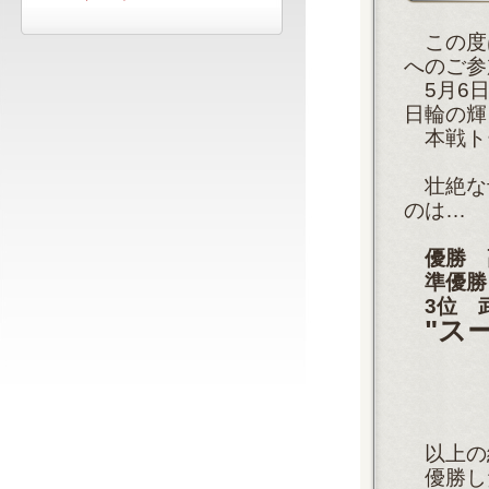
この度は
へのご参
5月6日
日輪の輝
本戦ト
壮絶な
のは…
優勝高
準優勝
3位武
"ス
以上の
優勝し