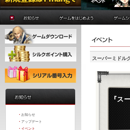
お知らせ
ゲームの準備
貿易
アップデート
はじめに
制作
イベント
初心者ガイド
学院
冒険者ガイド
錬金術
バトルア
ダンジョ
スーパーミドル
要塞戦
『スー
・
お知らせ
・
アップデート
・
イベント