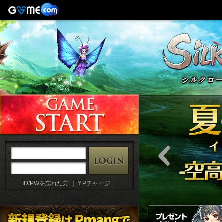
ID/PWを忘れた方
｜
Y.Pチャージ