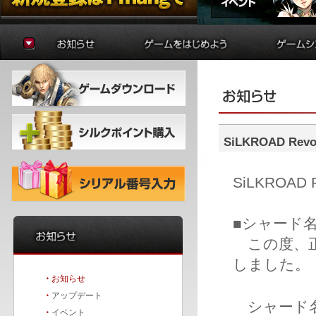
お知らせ
ゲームの準備
貿易
アップデート
はじめに
制作
イベント
初心者ガイド
学院
冒険者ガイド
錬金術
バトルア
ダンジョ
SiLKROADRe
要塞戦
SiLKROA
■シャード
この度、正
しました。
・
お知らせ
・
アップデート
シャード
・
イベント