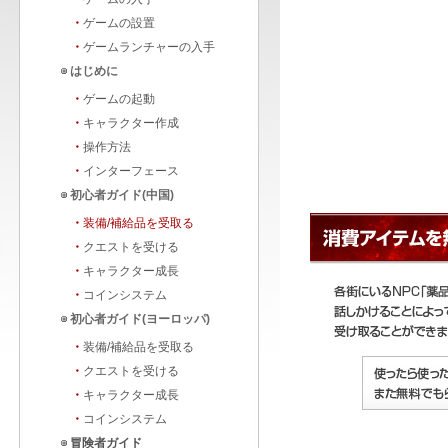
・
ゲームの設置
・
ゲームランチャーの入手
はじめに
・
ゲームの起動
・
キャラクター作成
・
操作方法
・
インターフェース
初心者ガイド(中国)
・
装備/補給品を受取る
・
クエストを受ける
・
キャラクター成長
・
コインシステム
初心者ガイド(ヨーロッパ)
・
装備/補給品を受取る
・
クエストを受ける
・
キャラクター成長
・
コインシステム
冒険者ガイド