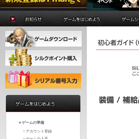
お知らせ
ゲームの準備
貿易
アップデート
はじめに
制作
イベント
初心者ガイド
学院
冒険者ガイド
錬金術
バトルア
ダンジョ
要塞戦
ゲームの準備
・
アカウント登録
・
ゲームの入手