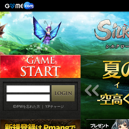
ID/PWを忘れた方
｜
Y.Pチャージ