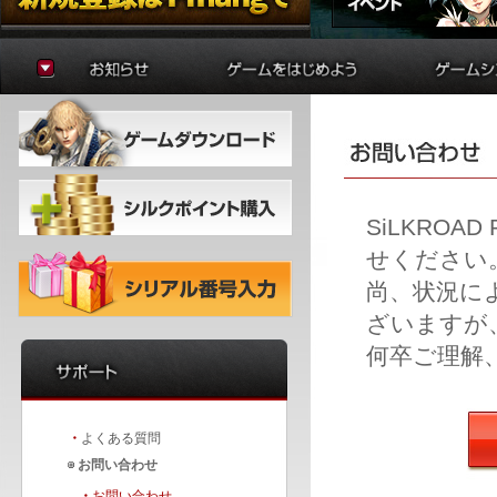
お知らせ
ゲームの準備
貿易
アップデート
はじめに
制作
イベント
初心者ガイド
学院
冒険者ガイド
錬金術
バトルア
ダンジョ
SiLKROA
要塞戦
せください
尚、状況に
ざいますが
何卒ご理解
・
よくある質問
お問い合わせ
・
お問い合わせ