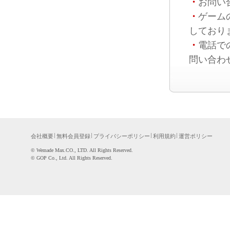
・
お問い
・
ゲーム
しており
・
電話で
問い合わ
会社概要
無料会員登録
プライバシーポリシー
利用規約
運営ポリシー
©WemadeMax.CO.,LTD.AllRightsReserved.
©GOPCo.,Ltd.AllRightsReserved.