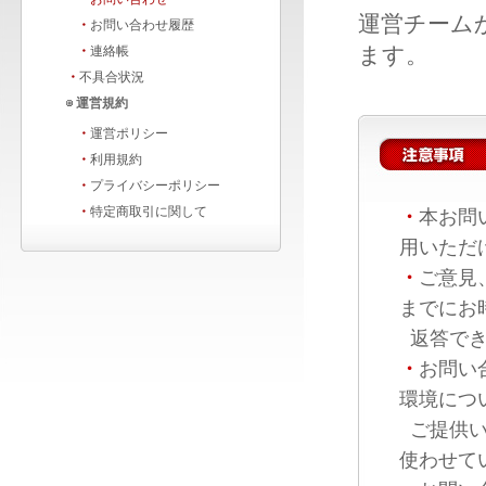
運営チーム
・
お問い合わせ履歴
ます。
・
連絡帳
・
不具合状況
運営規約
・
運営ポリシー
・
利用規約
・
プライバシーポリシー
・
特定商取引に関して
・
本お問
用いただ
・
ご意見
までにお
返答でき
・
お問い
環境につ
ご提供い
使わせて