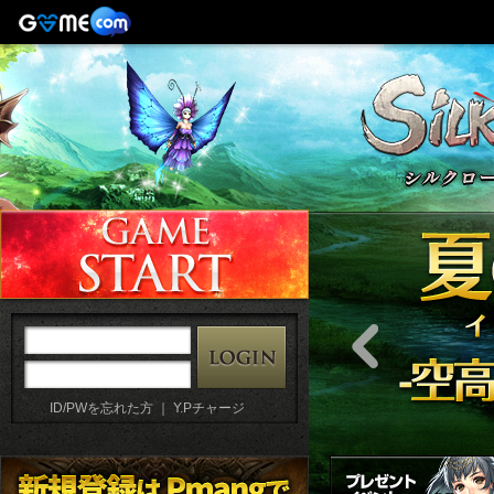
ID/PWを忘れた方
｜
Y.Pチャージ