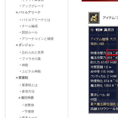
・
アップグレード
バトルアリーナ
・
バトルアリーナとは
・
チーム編成
・
競技ルール
・
アリーナコインと補償
ダンジョン
・
忘れられた世界
・
ファラオの墓
・
神殿
・
ユピテル神殿
要塞戦
・
要塞戦とは
・
参加方法
進行内容
・
攻撃側
・
守備側
・
基本ルール