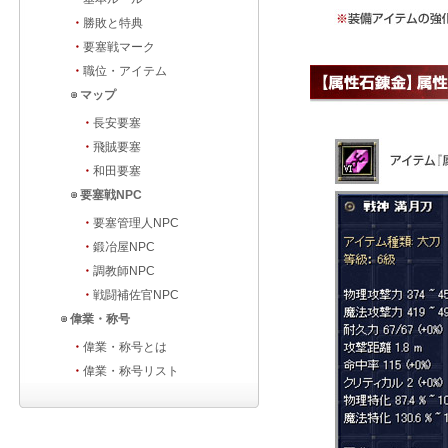
・
勝敗と特典
・
要塞戦マーク
・
職位・アイテム
マップ
・
長安要塞
・
飛賊要塞
・
和田要塞
要塞戦NPC
・
要塞管理人NPC
・
鍛冶屋NPC
・
調教師NPC
・
戦闘補佐官NPC
偉業・称号
・
偉業・称号とは
・
偉業・称号リスト