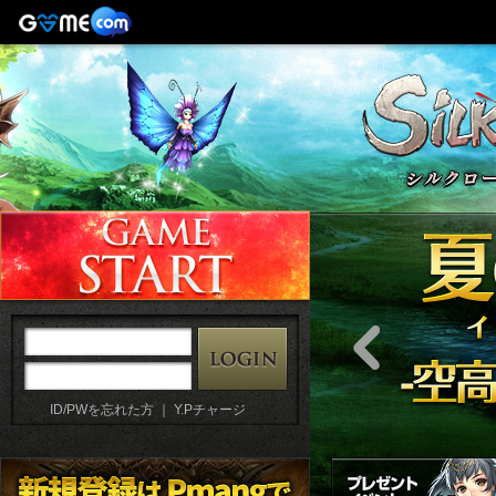
ID/PWを忘れた方
｜
Y.Pチャージ