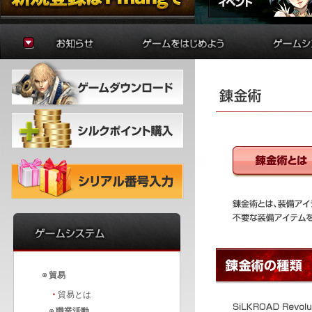
お知らせ
ゲームの準備
貿易
アップデート
はじめに
制作
イベント
初心者ガイド
学院
冒険者ガイド
錬金術
バトルア
ダンジョ
要塞戦
貿易
・
貿易とは
職業活動