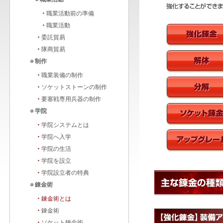
・
職業活動前の準備
・
職業活動
・
委託貿易
・
隊商貿易
制作
・
職業装備の制作
・
ソケットストーンの制作
・
要塞戦専用兵器の制作
学院
・
学院システムとは
・
学院へ入学
・
学院の生活
・
学院を設立
・
学院設立者の特典
錬金術
・
錬金術とは
・
錬金術
・
ソケット錬金術