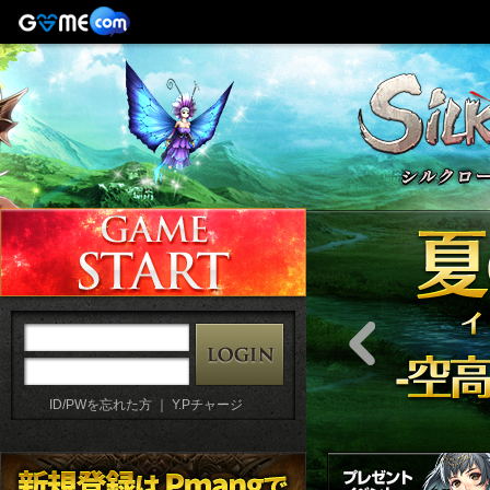
ID/PWを忘れた方
｜
Y.Pチャージ