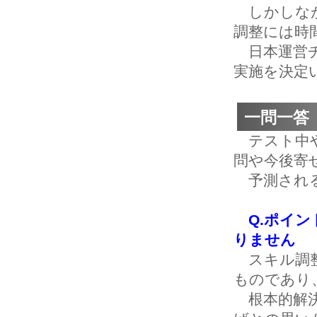
しかしなが
調整には時
日本運営チ
実施を決定
一問一答
テスト中や
問や今後寄
予測される
Q.ポイ
りません
スキル調整
ものであり
根本的解決