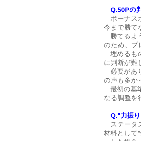
Q.50P
ボーナスポ
今まで勝て
勝てるよう
のため、プ
埋めるもの
に判断が難
必要があり
の声も多か
最初の基準
なる調整を
Q."力
ステータス
材料として"