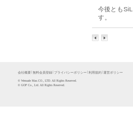
今後ともSiL
す。
会社概要
無料会員登録
プライバシーポリシー
利用規約
運営ポリシー
©WemadeMax.CO.,LTD.AllRightsReserved.
©GOPCo.,Ltd.AllRightsReserved.