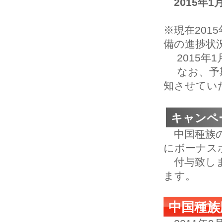
2015年
※現在201
備の進捗状
2015年1
なお、予期
知させてい
キャンペ
中国種族の
にボーナス
付与致しま
ます。
中国種族