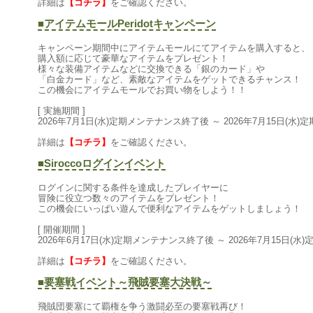
詳細は
【コチラ】
をご確認ください。
■アイテムモールPeridotキャンペーン
キャンペーン期間中にアイテムモールにてアイテムを購入すると、
購入額に応じて豪華なアイテムをプレゼント！
様々な装備アイテムなどに交換できる「銀のカード」や
「白金カード」など、素敵なアイテムをゲットできるチャンス！
この機会にアイテムモールでお買い物をしよう！！
[実施期間]
2026年7月1日(水)定期メンテナンス終了後～2026年7月15日(水
詳細は
【コチラ】
をご確認ください。
■Siroccoログインイベント
ログインに関する条件を達成したプレイヤーに
冒険に役立つ数々のアイテムをプレゼント！
この機会にいっぱい遊んで便利なアイテムをゲットしましょう！
[開催期間]
2026年6月17日(水)定期メンテナンス終了後～2026年7月15日(
詳細は
【コチラ】
をご確認ください。
■要塞戦イベント～飛賊要塞大決戦～
飛賊団要塞にて覇権を争う激闘必至の要塞戦再び！