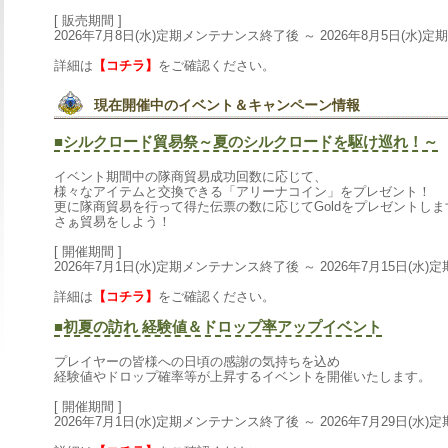
[販売期間]
2026年7月8日(水)定期メンテナンス終了後～2026年8月5日(水)
詳細は
【コチラ】
をご確認ください。
現在開催中のイベント＆キャンペーン情報
■シルクロード貿易祭～夏のシルクロードを駆け巡れ！～
イベント期間中の隊商貿易成功回数に応じて、
様々なアイテムと交換できる「アリーナコイン」をプレゼント！
更に隊商貿易を行って得た伝票の数に応じてGoldをプレゼントしま
さぁ貿易をしよう！
[開催期間]
2026年7月1日(水)定期メンテナンス終了後～2026年7月15日(水
詳細は
【コチラ】
をご確認ください。
■初夏の訪れ経験値＆ドロップ率アップイベント
プレイヤーの皆様への日頃の感謝の気持ちを込め
経験値やドロップ確率等が上昇するイベントを開催いたします。
[開催期間]
2026年7月1日(水)定期メンテナンス終了後～2026年7月29日(水