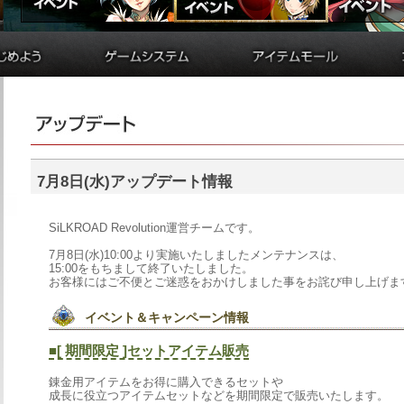
備
貿易
アイテムモールとは
制作
シルクポイント購入方法
ド
学院
便利アイテム購入方法
ド
錬金術
便利アイテムリスト
バトルアリーナ
購入履歴
ダンジョン
シルクガチャ
7月8日(水)アップデート情報
要塞戦
アイテム受け取りフォーム
交換券申請フォーム
SiLKROADRevolution運営チームです。
7月8日(水)10:00より実施いたしましたメンテナンスは、
15:00をもちまして終了いたしました。
お客様にはご不便とご迷惑をおかけしました事をお詫び申し上げま
イベント＆キャンペーン情報
■[期間限定]セットアイテム販売
錬金用アイテムをお得に購入できるセットや
成長に役立つアイテムセットなどを期間限定で販売いたします。