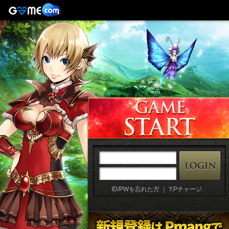
ID/PWを忘れた方
｜
Y.Pチャージ