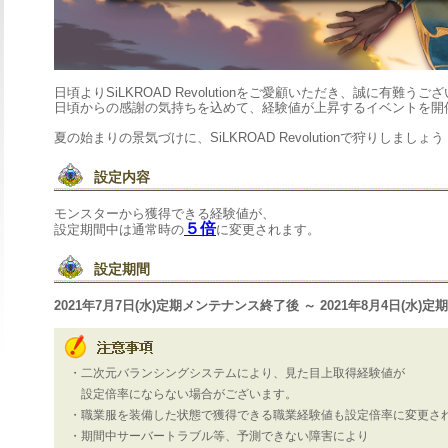
日頃よりSiLKROADRevolutionをご愛顧いただき、誠に有難うご
日頃からの感謝の気持ちを込めて、経験値が上昇するイベントを開
夏の始まりの景気づけに、SiLKROADRevolutionで狩りしましょう
設定内容
モンスターから獲得できる経験値が、
５倍
設定期間中は通常時の
に変更されます。
設定期間
2021年7月7日(水)定期メンテナンス終了後～2021年8月4日(水)
・二次元バランシングシステムにより、見た目上取得経験値が
設定倍率にならない場合がございます。
・職業服を装備した状態で獲得できる職業経験値も設定倍率に変更さ
・期間中サーバートラブル等、予測できない障害により