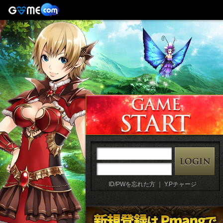
ID/PWを忘れた方
｜
Y.Pチャージ