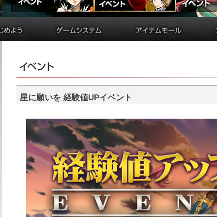
備
貿易
アイテムモールとは
制作
シルクポイント購入方法
ド
学院
便利アイテム購入方法
ド
錬金術
便利アイテムリスト
バトルアリーナ
購入履歴
ダンジョン
シルクガチャ
星に願いを経験値UPイベント
要塞戦
アイテム受け取りフォーム
交換券申請フォーム