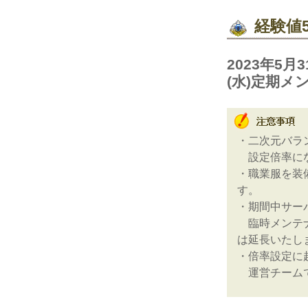
経験値
2023年5
(水)定期メ
・二次元バラ
設定倍率にな
・職業服を装
す。
・期間中サー
臨時メンテナ
は延長いたし
・倍率設定に
運営チームで