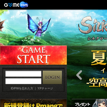
ID/PWを忘れた方
｜
Y.Pチャージ