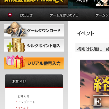
お知らせ
ゲームの準備
貿易
アップデート
はじめに
制作
イベント
初心者ガイド
学院
冒険者ガイド
錬金術
バトルア
ダンジョ
梅雨は快適に！
要塞戦
・
お知らせ
・
アップデート
・
イベント