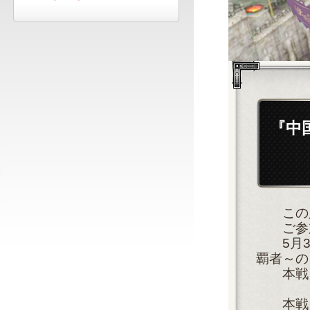
『中
この度は
ご参加
5月3日
覇者～の
本戦ト
本戦トー