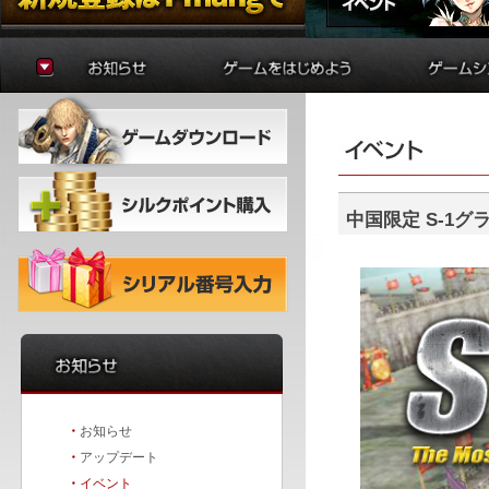
お知らせ
ゲームの準備
貿易
アップデート
はじめに
制作
イベント
初心者ガイド
学院
冒険者ガイド
錬金術
バトルア
ダンジョ
中国限定S-1グ
要塞戦
・
お知らせ
・
アップデート
・
イベント