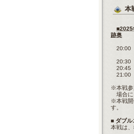
本
■20
跡奥
20:0
予選開
20:3
20:4
21:0
※本戦参
場合に
※本戦開
す。
■ダブル
本戦は、