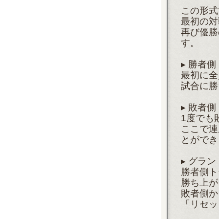
この形式
最初の対
再び優勝
す。
▸勝者側ト
最初に全
試合に勝
▸敗者側ト
1度でも
ここで連
とができ
▸グラン
勝者側ト
勝ち上が
敗者側か
「リセッ