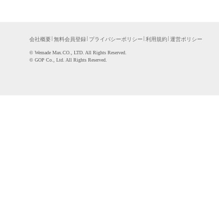
会社概要
無料会員登録
プライバシーポリシー
利用規約
運営ポリシー
©WemadeMax.CO.,LTD.AllRightsReserved.
©GOPCo.,Ltd.AllRightsReserved.