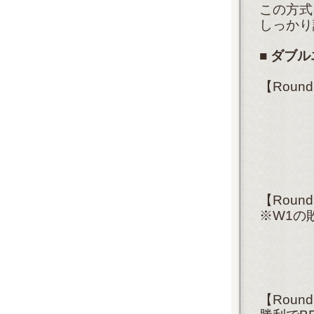
この方式
しっかり
■ダブル
【Rou
【Rou
※W1の
【Rou