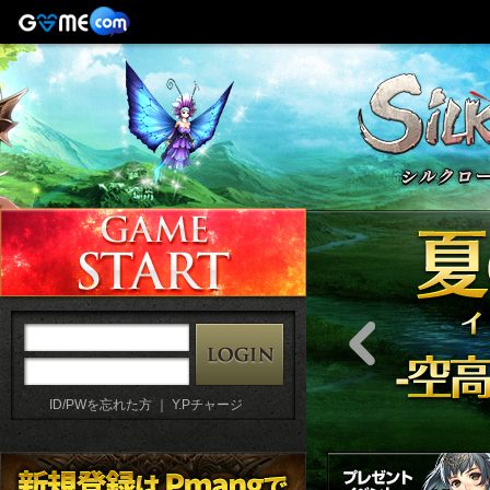
ID/PWを忘れた方
｜
Y.Pチャージ