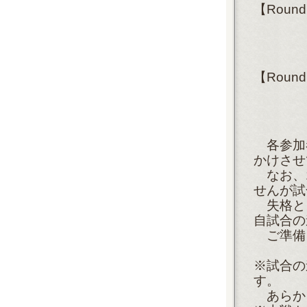
【Roun
【Rou
各参加
かけさせ
なお、1
せんが試
失格と
自試合の
ご準備
※試合の
す。
あらか