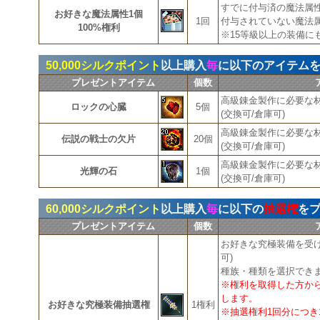
すでに付与済の魔法属性
お好きな魔法属性1個
1回
付与されていない魔法
100%権利
※15等級以上の装備に
50,000シルクポイント
以上購入
毎
に以下のアイテム
プレゼントアイテム
個数
高級錬金製作に必要な
ロックの心臓
5個
(交換可/倉庫可)
高級錬金製作に必要な
伝説の戦士の欠片
20個
(交換可/倉庫可)
高級錬金製作に必要な
光輝の石
1個
(交換可/倉庫可)
60,000シルクポイント
以上購入
毎
に以下の
抽選権
を
プレゼントアイテム
個数
お好きな究極装備を受け
可)
種族・種類を選択でき
※権利を取得した方か
します。
お好きな究極装備抽選権
1権利
※抽選権利1回分につき