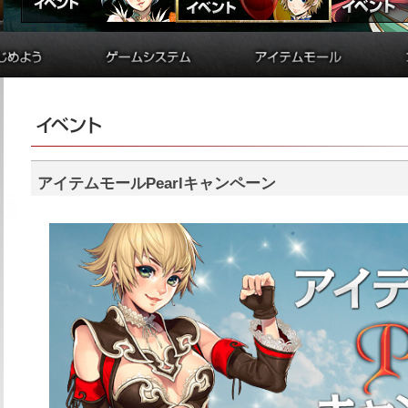
備
貿易
アイテムモールとは
制作
シルクポイント購入方法
ド
学院
便利アイテム購入方法
ド
錬金術
便利アイテムリスト
バトルアリーナ
購入履歴
ダンジョン
シルクガチャ
アイテムモールPearlキャンペーン
要塞戦
アイテム受け取りフォーム
交換券申請フォーム