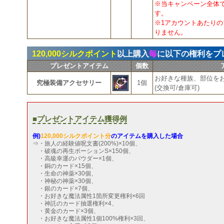
※当キャンペーン全体
す。
※1アカウントあたりの
りません。
120,000シルクポイント
以上購入
毎
に以下の権利をプ
プレゼントアイテム
個数
お好きな種族、部位を
究極装備アクセサリー
1個
(交換可/倉庫可)
■プレゼントアイテム獲得例
例)
120,000シルクポイント分
のアイテムを購入した場合
⇒・旅人の経験値呪文書(200%)×10個、
・破魂の再生ポーションS×150個、
・高級幸運のパウダー×1個、
・銅のカード×15個、
・生命の神薬×30個、
・神秘の神薬×30個、
・銀のカード×7個、
・お好きな魔法属性1箇所変更権利×6回
・神託のカード抽選権利×4、
・黄金のカード×3個、
・お好きな魔法属性1個100%権利×3回、