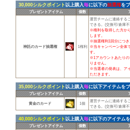
30,000シルクポイント
以上購入
毎
に以下の
抽選権
を
プレゼントアイテム
個数
運営チームに連絡する
できる。(交換可/倉庫不
※権利を取得した方か
します。
※抽選権利1回分につき
神託のカード抽選権
1権利
※当キャンペーン全体で
す。
※1アカウントあたりの
りません。
※当選者の発表は、ア
ただきます。
35,000シルクポイント
以上購入
毎
に以下アイテムを
プレゼントアイテム
個数
運営チームに連絡する
黄金のカード
1個
できる。(交換可/倉庫不
40,000シルクポイント
以上購入
毎
に以下のアイテム
プレゼントアイテム
個数