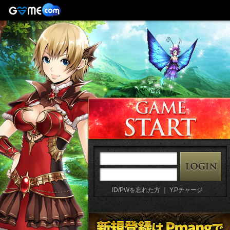
ID/PWを忘れた方
｜
Y.Pチャージ