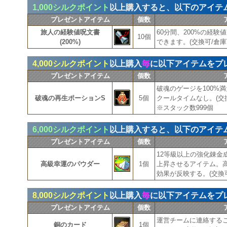
1,000シルクポイント
以上購入すると、以下のアイテ
プレゼントアイテム
個数
旅人の経験値呪文書
60分間、200%の経
10個
(200%)
できます。(交換可/倉庫
4,000シルクポイント
以上購入
毎
に以下アイテムをプ
プレゼントアイテム
個数
破魂のゲージを100%
破魂の再生ポーションS
5個
クールタイムなし。(交換
※スタック数999個
6,000シルクポイント
以上購入すると、以下のアイテ
プレゼントアイテム
個数
12等級以上の強化錬金
高級幸運のパウダー
1個
上昇させるアイテム。
効果が反映する。(交換可
8,000シルクポイント
以上購入
毎
に以下アイテムをプ
プレゼントアイテム
個数
運営チームに連絡する
銅のカード
1個