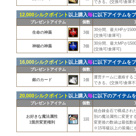
できる。(交換可/倉庫不
12,000シルクポイント
以上購入
毎
に以下アイテムを
プレゼントアイテム
個数
30分間、最大HPが150
生命の神薬
3個
(交換可/倉庫可)
30分間、最大MPが15
神秘の神薬
3個
(交換可/倉庫可)
16,000シルクポイント
以上購入
毎
に以下アイテムを
プレゼントアイテム
個数
運営チームに連絡する
銀のカード
1個
できる。(交換可/倉庫不
20,000シルクポイント
以上購入
毎
に以下のアイテム
プレゼントアイテム
個数
統合錬金石で構成され
お好きな魔法属性
別の魔法属性に変更す
1回
1箇所変更権利
変更後の数値は最低数
※15等級以上の装備に