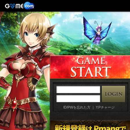
ID/PWを忘れた方
｜
Y.Pチャージ