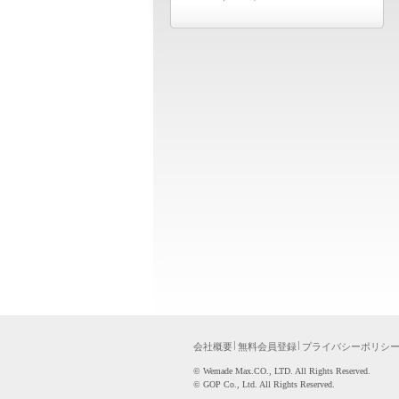
会社概要
無料会員登録
プライバシーポリシ
©WemadeMax.CO.,LTD.AllRightsReserved.
©GOPCo.,Ltd.AllRightsReserved.