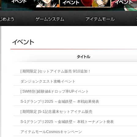
備
貿易
アイテムモールとは
制作
シルクポイント購入方法
ド
学院
便利アイテム購入方法
ド
錬金術
便利アイテムリスト
バトルアリーナ
購入履歴
ダンジョン
シルクガチャ
要塞戦
アイテム受け取りフォーム
交換券申請フォーム
[期間限定]セットアイテム販売9/10追加！
ダンジョンクエスト攻略イベント
[SW特別]経験値&ドロップ率UPイベント
S-1グランプリ2025～金城鉄壁～本戦結果発表
[期間限定]S-1記念週末セットアイテム販売
S-1グランプリ2025～金城鉄壁～本戦トーナメント発表
アイテムモールCosmosキャンペーン