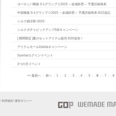
ヨーロッパ種族S-1グランプリ2025～金城鉄壁～予選詳細発表
中国種族S-1グランプリ2025～金城鉄壁～予選詳細発表8/22追記
シルク納涼祭-2025-
シルクガチャピックアップ5倍キャンペーン
[期間限定]夏のセットアイテム販売8/20追加！
アイテムモールDahliaキャンペーン
Sunriseログインイベント
3つの月イベント
<<最初へ
｜
前へ
｜
1
｜
.
2
｜
.
3
｜
.
4
｜
.
5
｜
.
6
｜
.
7
｜
.
8
ー
利用規約
運営ポリシー