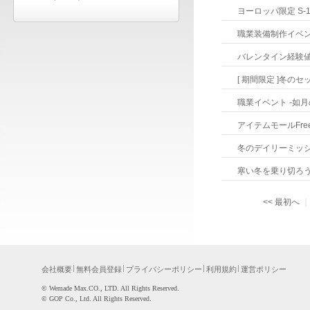
ヨーロッパ限定S-
職業装備制作イベ
バレンタイン経験
[期間限定]冬のセ
職業イベント-如月
アイテムモールFre
冬のデイリーミッ
寒い冬を乗り切ろ
<<最初へ
会社概要
無料会員登録
プライバシーポリシー
利用規約
運営ポリシー
©WemadeMax.CO.,LTD.AllRightsReserved.
©GOPCo.,Ltd.AllRightsReserved.