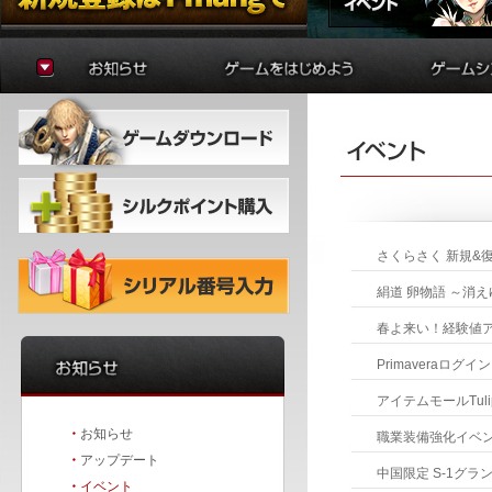
お知らせ
ゲームの準備
貿易
アップデート
はじめに
制作
イベント
初心者ガイド
学院
冒険者ガイド
錬金術
バトルア
ダンジョ
要塞戦
さくらさく新規&
絹道卵物語～消え
春よ来い！経験値
Primaveraログ
アイテムモールTul
・
お知らせ
職業装備強化イベ
・
アップデート
中国限定S-1グラ
・
イベント