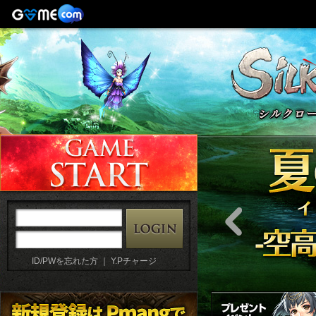
ID/PWを忘れた方
｜
Y.Pチャージ