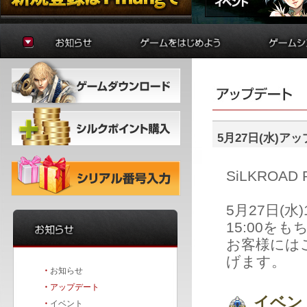
お知らせ
ゲームの準備
貿易
アップデート
はじめに
制作
イベント
初心者ガイド
学院
冒険者ガイド
錬金術
バトルア
ダンジョ
5月27日(水)ア
要塞戦
SiLKROA
5月27日(
15:00を
お客様には
げます。
・
お知らせ
・
アップデート
イベン
・
イベント