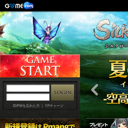
ID/PWを忘れた方
｜
Y.Pチャージ