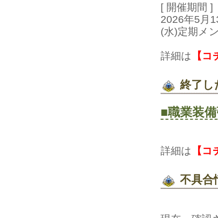
[開催期間]
2026年5
(水)定期メ
詳細は
【コ
終了し
■職業装
詳細は
【コ
不具合